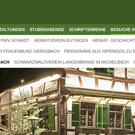
TALTUNGEN
STUBENABENDE
SCHRIFTENREIHE
BESUCHE I
PWV-SCHAIDT
HEIMATVEREIN EUTINGEN
HEIMAT- GESCHICH
R FRAUENBUND GERNSBACH
PENSIONÄRE AUS ISPRINGEN ZU 
BACH
SCHWARZWALDVEREIN LANGENBRAND IN MICHELBACH