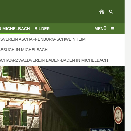
N MICHELBACH
BILDER
MENÜ
TSVEREIN ASCHAFFENBURG-SCHWEINHEIM
BESUCH IN MICHELBACH
SCHWARZWALDVEREIN BADEN-BADEN IN MICHELBACH